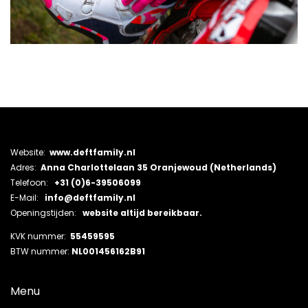
Website:
www.deftfamily.nl
Adres:
Anna Charlottelaan 35 Oranjewoud (Netherlands)
Telefoon:
+31 (0)6-39506099
E-Mail:
info@deftfamily.nl
Openingstijden:
website altijd bereikbaar.
KVK nummer:
55459595
BTW nummer:
NL001456162B91
Menu